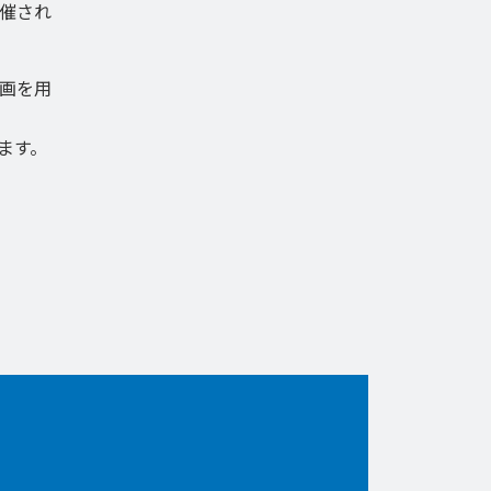
催され
画を用
ます。