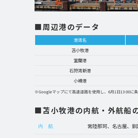
■周辺港のデータ
港湾名
苫小牧港
室蘭港
石狩湾新港
小樽港
※Googleマップにて高速道路を使用し、6月1日13:00に
■苫小牧港の内航・外航船
内 航
常陸那珂、名古屋、釧