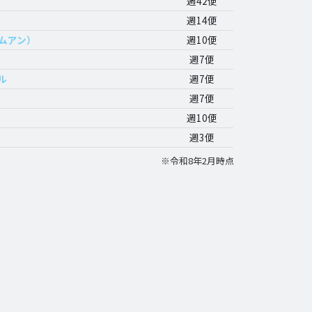
週42便
週14便
ムアン）
週10便
週7便
ル
週7便
週7便
週10便
週3便
※令和8年2月時点