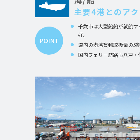
主要4港とのア
千歳市は大型船舶が就航す
好。
POINT
道内の港湾貨物取扱量の5
国内フェリー航路も八戸・