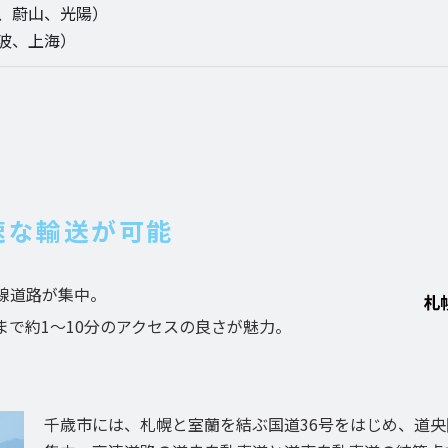
、蔚山、光陽）
波、上海）
速な輸送が可能
線道路が集中。
まで約1～10分のアクセスの良さが魅力。
千歳市には、札幌と室蘭を結ぶ国道36号をはじめ、道央