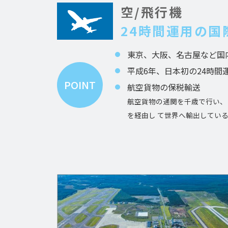
空/飛行機
24時間運用の
東京、大阪、名古屋など国内
平成6年、日本初の24時
POINT
航空貨物の保税輸送
航空貨物の通関を千歳で行い、
を経由し て世界へ輸出してい