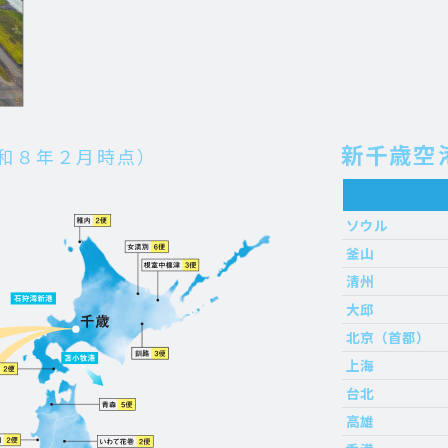
新千歳空
和８年２月時点）
ソウル
釜山
清州
大邱
北京（首都）
上海
台北
高雄