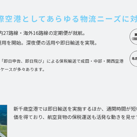
国際空港としてあらゆる物流ニーズに
27路線・海外16路線の定期便が就航。
間運用を開始。深夜便の活用や即日輸送を実現。
「即日申告、即日飛び」による保税輸送で成田・中部・関西空港
るケースが多々あります。
新千歳空港では即日輸送を実施するほか、通関時間が短
価を得ており、航空貨物の保税運送も活発な動きを見せ