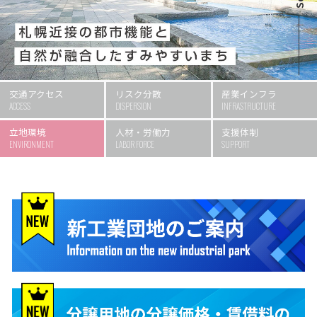
交通アクセス
リスク分散
産業インフラ
ACCESS
DISPERSION
INFRASTRUCTURE
立地環境
人材・労働力
支援体制
ENVIRONMENT
LABOR FORCE
SUPPORT