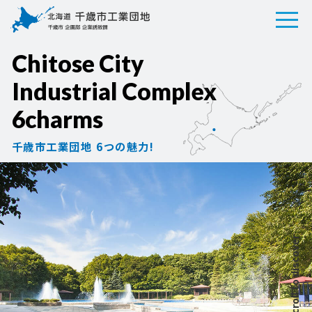
Chitose City
Industrial Complex
6charms
千歳市工業団地 6つの魅力!
Scroll to discover