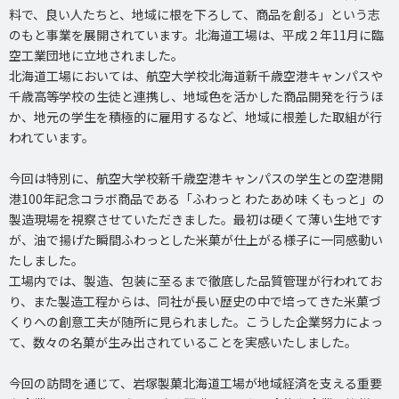
料で、良い人たちと、地域に根を下ろして、商品を創る」という志
のもと事業を展開されています。北海道工場は、平成２年11月に臨
空工業団地に立地されました。
北海道工場においては、航空大学校北海道新千歳空港キャンパスや
千歳高等学校の生徒と連携し、地域色を活かした商品開発を行うほ
か、地元の学生を積極的に雇用するなど、地域に根差した取組が行
われています。
今回は特別に、航空大学校新千歳空港キャンパスの学生との空港開
港100年記念コラボ商品である「ふわっと わたあめ味 くもっと」の
製造現場を視察させていただきました。最初は硬くて薄い生地です
が、油で揚げた瞬間ふわっとした米菓が仕上がる様子に一同感動い
たしました。
工場内では、製造、包装に至るまで徹底した品質管理が行われてお
り、また製造工程からは、同社が長い歴史の中で培ってきた米菓づ
くりへの創意工夫が随所に見られました。こうした企業努力によっ
て、数々の名菓が生み出されていることを実感いたしました。
今回の訪問を通じて、岩塚製菓北海道工場が地域経済を支える重要