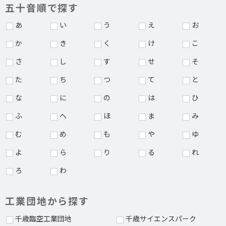
五十音順で探す
あ
い
う
え
お
か
き
く
け
こ
さ
し
す
せ
そ
た
ち
つ
て
と
な
に
の
は
ひ
ふ
へ
ほ
ま
み
む
め
も
や
ゆ
よ
ら
り
る
れ
ろ
わ
工業団地から探す
千歳臨空工業団地
千歳サイエンスパーク