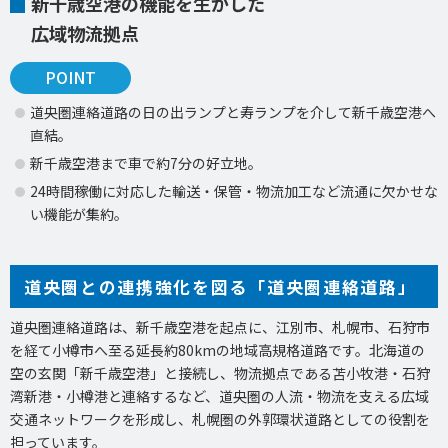
新千歳空港の機能を生かした
広域物流拠点
POINT
道央圏連絡道路の日の出ランプと寿ランプを介して新千歳空港へ
直結。
新千歳空港まで車で約7分の好立地。
24時間稼働に対応した輸送・保管・物流加工など流通に欠かせな
い機能が集約。
道央圏との連携強化を図る「道央圏連絡道路」
道央圏連絡道路は、新千歳空港を起点に、江別市、札幌市、石狩市
を経て小樽市へ至る延長約80kmの地域高規格道路です。北海道の
空の玄関「新千歳空港」と接続し、物流拠点である苫小牧港・石狩
湾新港・小樽港と連絡するなど、道央圏の人流・物流を支える広域
交通ネットワークを形成し、札幌圏の外郭環状道路としての役割を
担っています。