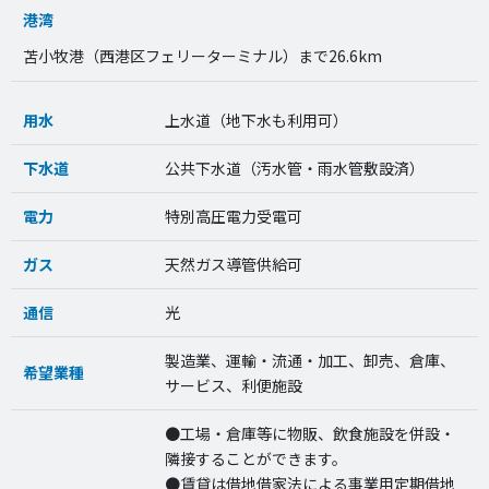
港湾
苫小牧港（西港区フェリーターミナル）まで26.6km
用水
上水道（地下水も利用可）
下水道
公共下水道（汚水管・雨水管敷設済）
電力
特別高圧電力受電可
ガス
天然ガス導管供給可
通信
光
製造業、運輸・流通・加工、卸売、倉庫、
希望業種
サービス、利便施設
●工場・倉庫等に物販、飲食施設を併設・
隣接することができます。
●賃貸は借地借家法による事業用定期借地