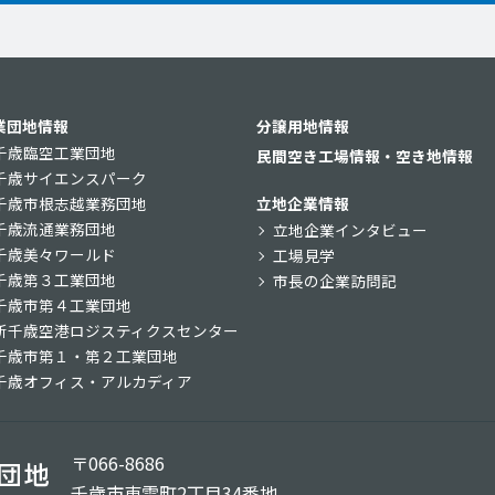
業団地情報
分譲用地情報
千歳臨空工業団地
民間空き工場情報・空き地情報
千歳サイエンスパーク
千歳市根志越業務団地
立地企業情報
千歳流通業務団地
立地企業インタビュー
千歳美々ワールド
工場見学
千歳第３工業団地
市長の企業訪問記
千歳市第４工業団地
新千歳空港ロジスティクスセンター
千歳市第１・第２工業団地
千歳オフィス・アルカディア
〒066-8686
千歳市東雲町2丁目34番地