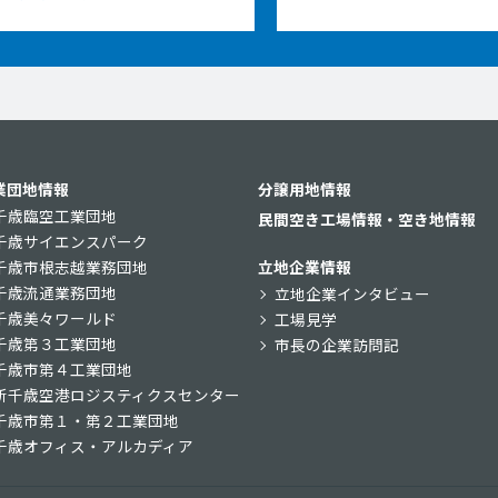
業団地情報
分譲用地情報
千歳臨空工業団地
民間空き工場情報・空き地情報
千歳サイエンスパーク
千歳市根志越業務団地
立地企業情報
千歳流通業務団地
立地企業インタビュー
千歳美々ワールド
工場見学
千歳第３工業団地
市長の企業訪問記
千歳市第４工業団地
新千歳空港ロジスティクスセンター
千歳市第１・第２工業団地
千歳オフィス・アルカディア