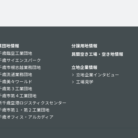
業団地情報
分譲用地情報
千歳臨空工業団地
民間空き工場・空き地情報
千歳サイエンスパーク
千歳市根志越業務団地
立地企業情報
千歳流通業務団地
立地企業インタビュー
千歳美々ワールド
工場見学
千歳第３工業団地
千歳市第４工業団地
新千歳空港ロジスティクスセンター
千歳市第１・第２工業団地
千歳オフィス・アルカディア