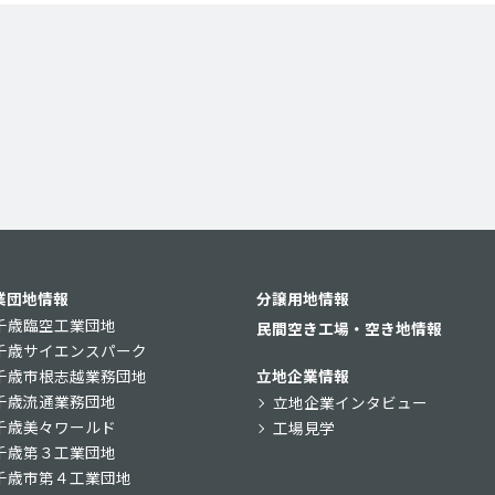
業団地情報
分譲用地情報
千歳臨空工業団地
民間空き工場・空き地情報
千歳サイエンスパーク
千歳市根志越業務団地
立地企業情報
千歳流通業務団地
立地企業インタビュー
千歳美々ワールド
工場見学
千歳第３工業団地
千歳市第４工業団地