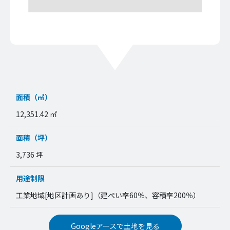
面積（㎡）
12,351.42 ㎡
面積（坪）
3,736 坪
用途制限
工業地域[地区計画あり]（建ぺい率60％、容積率200％）
Googleアースで土地を見る