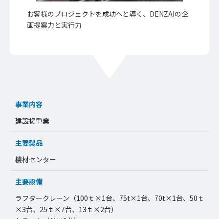
お客様のプロジェクトを成功へと導く、DENZAIの企
画提案力と実行力
事業内容
建設揚重業
主要製品
機材センター
主要設備
ラフタークレーン（100ｔ×1台、75t×1台、70t×1台、50ｔ
×3台、25ｔ×7台、13ｔ×2台）