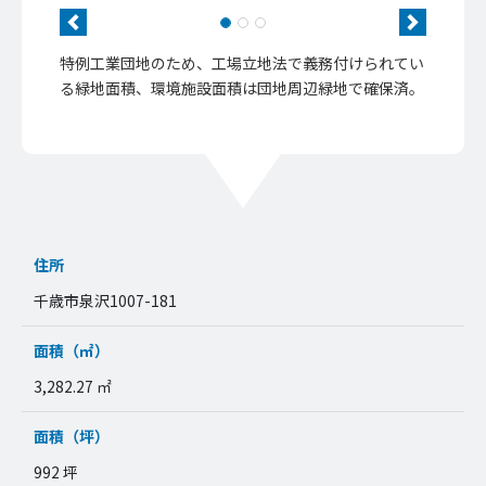
Previous
Next
特例工業団地のため、工場立地法で義務付けられてい
る緑地面積、環境施設面積は団地周辺緑地で確保済。
住所
千歳市泉沢1007-181
面積（㎡）
3,282.27 ㎡
面積（坪）
992 坪