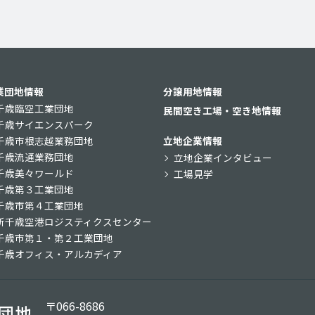
業団地情報
分譲用地情報
千歳臨空工業団地
民間空き工場・空き地情報
千歳サイエンスパーク
千歳市根志越業務団地
立地企業情報
千歳流通業務団地
立地企業インタビュー
千歳美々ワールド
工場見学
千歳第３工業団地
千歳市第４工業団地
新千歳空港ロジスティクスセンター
千歳市第１・第２工業団地
千歳オフィス・アルカディア
〒066-8686