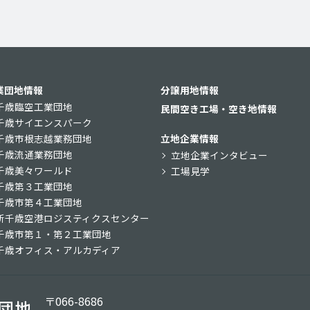
業団地情報
分譲用地情報
千歳臨空工業団地
民間空き工場・空き地情報
千歳サイエンスパーク
千歳市根志越業務団地
立地企業情報
千歳流通業務団地
立地企業インタビュー
千歳美々ワールド
工場見学
千歳第３工業団地
千歳市第４工業団地
新千歳空港ロジスティクスセンター
千歳市第１・第２工業団地
千歳オフィス・アルカディア
〒066-8686