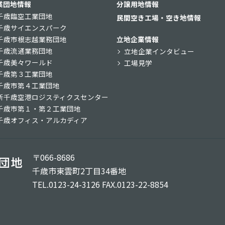
業団地情報
分譲用地情報
千歳臨空工業団地
民間空き工場・空き地情報
千歳サイエンスパーク
千歳市根志越業務団地
立地企業情報
千歳流通業務団地
立地企業インタビュー
千歳美々ワールド
工場見学
千歳第３工業団地
千歳市第４工業団地
新千歳空港ロジスティクスセンター
千歳市第１・第２工業団地
千歳オフィス・アルカディア
〒066-8686
千歳市東雲町2丁目34番地
TEL.0123-24-3126 FAX.0123-22-8854