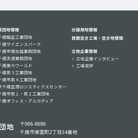
業団地情報
分譲用地情報
千歳臨空工業団地
民間空き工場・空き地情報
千歳サイエンスパーク
千歳市根志越業務団地
立地企業情報
千歳流通業務団地
立地企業インタビュー
千歳美々ワールド
工場見学
千歳第３工業団地
千歳市第４工業団地
新千歳空港ロジスティクスセンター
千歳市第１・第２工業団地
千歳オフィス・アルカディア
〒066-8686
千歳市東雲町2丁目34番地