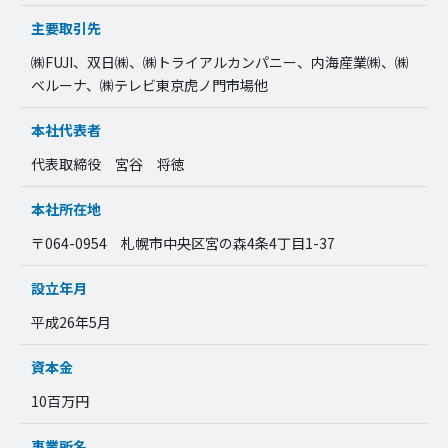
主要取引先
㈱FUJI、双日㈱、㈱トライアルカンパニー、内海産業㈱、㈱
ベルーナ、㈱テレビ東京虎ノ門市場他
本社代表者
代表取締役 宮谷 将徳
本社所在地
〒064-0954 札幌市中央区宮の森4条4丁目1-37
設立年月
平成26年5月
資本金
10百万円
事業所名