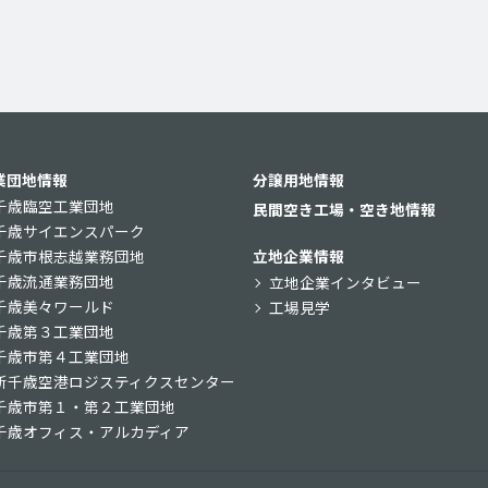
業団地情報
分譲用地情報
千歳臨空工業団地
民間空き工場・空き地情報
千歳サイエンスパーク
千歳市根志越業務団地
立地企業情報
千歳流通業務団地
立地企業インタビュー
千歳美々ワールド
工場見学
千歳第３工業団地
千歳市第４工業団地
新千歳空港ロジスティクスセンター
千歳市第１・第２工業団地
千歳オフィス・アルカディア