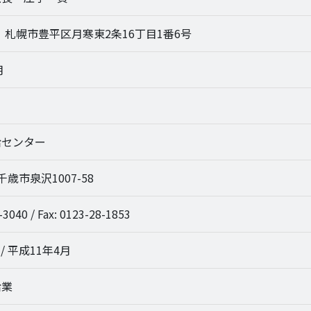
52 札幌市豊平区月寒東2条16丁目1番6号
月
給センター
 千歳市泉沢1007-58
-3040 / Fax: 0123-28-1853
/ 平成11年4月
給業