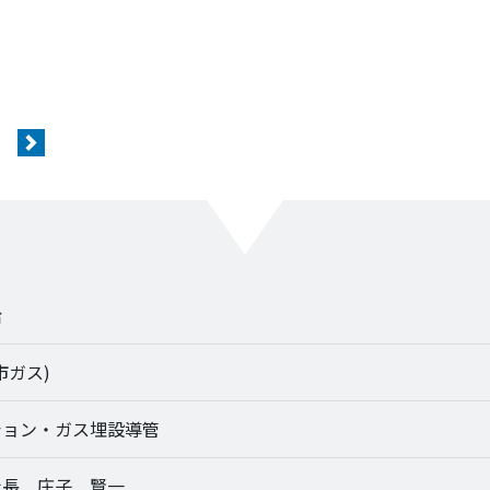
Next
給
市ガス)
ション・ガス埋設導管
社長 庄子 賢一