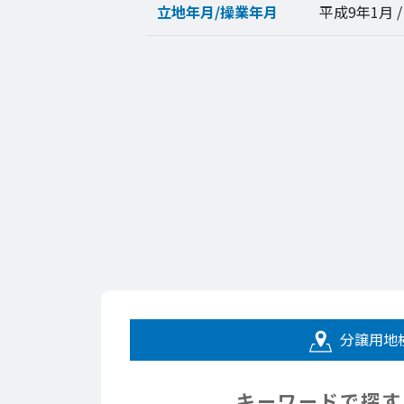
立地年月/操業年月
平成9年1月 /
分譲用地
キーワードで探す