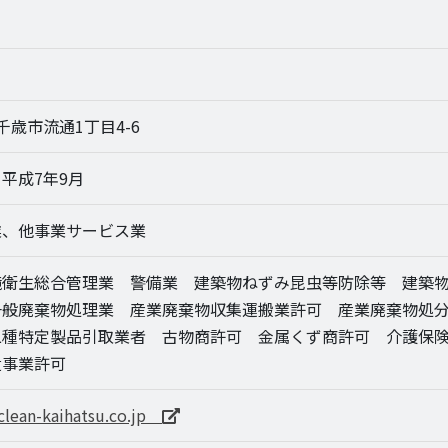
9 千歳市流通1丁目4-6
/ 平成7年9月
業、他事業サービス業
衛生総合管理業 警備業 建築物ねずみ昆虫等防除等 建築物
一般廃棄物処理業 産業廃棄物収集運搬業許可 産業廃棄物処
二種特定製品引取業者 古物商許可 金属くず商許可 介護保
遣事業許可
clean-kaihatsu.co.jp