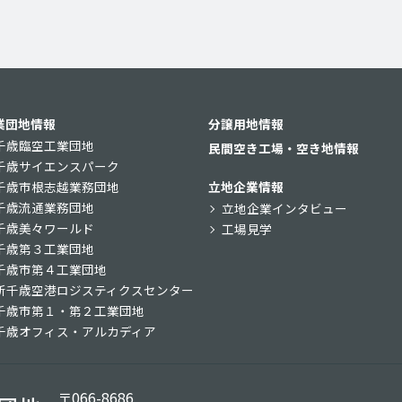
業団地情報
分譲用地情報
千歳臨空工業団地
民間空き工場・空き地情報
千歳サイエンスパーク
千歳市根志越業務団地
立地企業情報
千歳流通業務団地
立地企業インタビュー
千歳美々ワールド
工場見学
千歳第３工業団地
千歳市第４工業団地
新千歳空港ロジスティクスセンター
千歳市第１・第２工業団地
千歳オフィス・アルカディア
〒066-8686