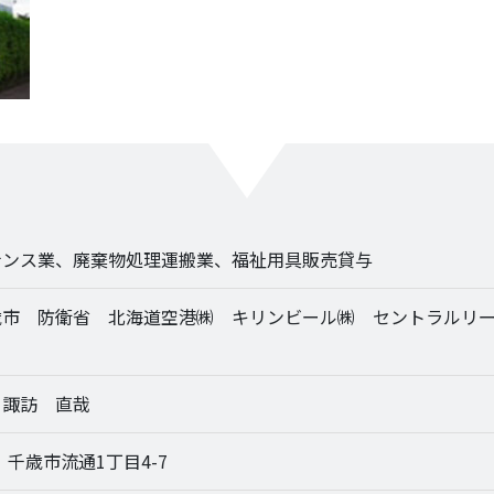
ナンス業、廃棄物処理運搬業、福祉用具販売貸与
市 防衛省 北海道空港㈱ キリンビール㈱ セントラルリー
 諏訪 直哉
9 千歳市流通1丁目4-7