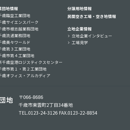
業団地情報
分譲用地情報
千歳臨空工業団地
民間空き工場・空き地情報
千歳サイエンスパーク
千歳市根志越業務団地
立地企業情報
千歳流通業務団地
立地企業インタビュー
千歳美々ワールド
工場見学
千歳第３工業団地
千歳市第４工業団地
新千歳空港ロジスティクスセンター
千歳市第１・第２工業団地
千歳オフィス・アルカディア
〒066-8686
千歳市東雲町2丁目34番地
TEL.0123-24-3126 FAX.0123-22-8854