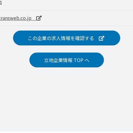
1
.transweb.co.jp
この企業の求人情報を
確認する
立地企業情報 TOP へ