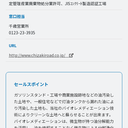
定管理産業廃棄物処分業許可、JISｺﾝｸﾘｰﾄ製造認証工場
窓口担当
千歳営業所
0123-23-3935
URL
http://www.chizakiroad.co.jp/
セールスポイント
ガソリンスタンド・工場や商業施設跡地などの油汚染し
た土地や、一般住宅などで灯油タンクから漏れた油によ
り汚染した土地も、当社のバイオレメディエーション技
術によりクリーンな土地へと蘇らせることが出来ます。
バイオレメディエーションは、微生物が持つ油分解能力
を活用し、油を焼却することなく微生物による分解浄化