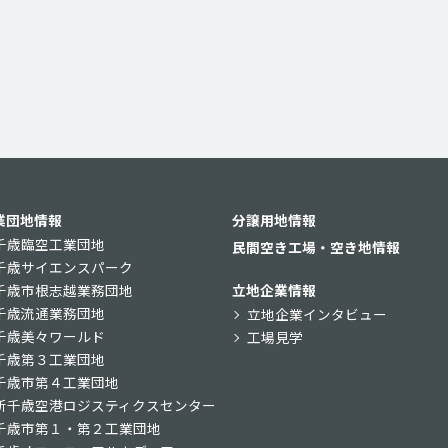
業団地情報
分譲用地情報
千歳臨空工業団地
民間空き工場・空き地情報
千歳サイエンスパーク
千歳市根志越業務団地
立地企業情報
千歳流通業務団地
立地企業インタビュー
千歳美々ワールド
工場見学
千歳第３工業団地
千歳市第４工業団地
新千歳空港ロジスティクスセンター
千歳市第１・第２工業団地