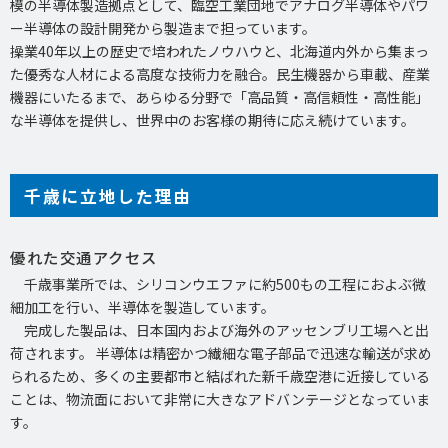
模の半導体製造拠点として、臨空工業団地でアナログ半導体やパワ
ー半導体の設計開発から製造まで担っています。
操業40年以上の歴史で培われたノウハウと、北海道内外から集まっ
た優秀な人材による高度な技術力を融合。民生機器から車載、産業
機器にいたるまで、あらゆる分野で「高品質・高信頼性・高性能」
な半導体を提供し、世界中のお客様の期待に応え続けています。
千歳に立地した理由
優れた交通アクセス
千歳事業所では、シリコンウエファに約500もの工程におよぶ微
細加工を行い、半導体を製造しています。
完成した製品は、日本国内および海外のアッセンブリ工場へと出
荷されます。 半導体は精密かつ繊細な電子部品で迅速な輸送が求め
られるため、多くの主要都市と結ばれた新千歳空港に近接している
ことは、物流面において非常に大きなアドバンテージとなっていま
す。