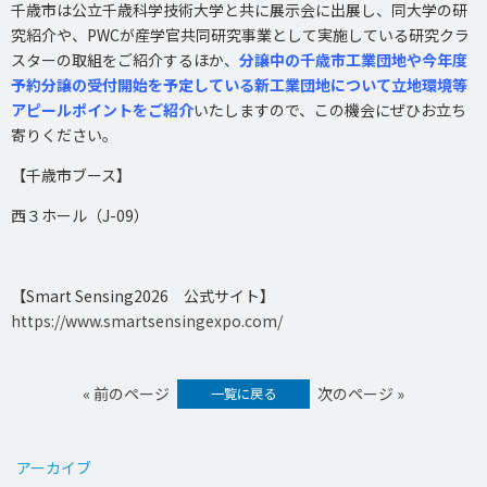
千歳市は公立千歳科学技術大学と共に展示会に出展し、同大学の研
究紹介や、PWCが産学官共同研究事業として実施している研究クラ
スターの取組をご紹介するほか、
分譲中の千歳市工業団地や今年度
予約分譲の受付
開始を予定している新工業団地について立地環境等
アピールポイントをご紹介
いたしますので、この機会にぜひお立ち
寄りください。
【千歳市ブース】
西３ホール（J-09）
【Smart Sensing2026 公式サイト】
https://www.smartsensingexpo.com/
« 前のページ
次のページ »
一覧に戻る
アーカイブ