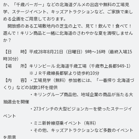
か、「千歳バーガー」などの北海道グルメの出店や無料の工場見
学、ステージイベント、キッズアトラクションなど、ご家族で楽し
める企画をご用意しております。
開放感のある工場敷地内の芝生の上で、見て！飲んで！食べて！
遊んで！キリン商品と一緒に北海道のさわやかな夏を満喫しません
か？
【日 時】平成28年8月21日（日曜日）9時～16時（最終入場15
時30分）
【場 所】キリンビール 北海道千歳工場（千歳市上長都949-1）
※ＪＲ千歳線長都駅より徒歩約10分
【内 容】・工場見学（無料）参加者には、「一番搾り 北海道づ
くり」などの試飲1杯を提供
・キリングループ商品他、地域企業の商品が当たる大
抽選会を開催
・273インチの大型ビジョンカーを使ったステージイ
ベント
・ミニ新幹線搭乗イベント（有料）
・その他、キッズアトラクションなど多数のイベント
を用意