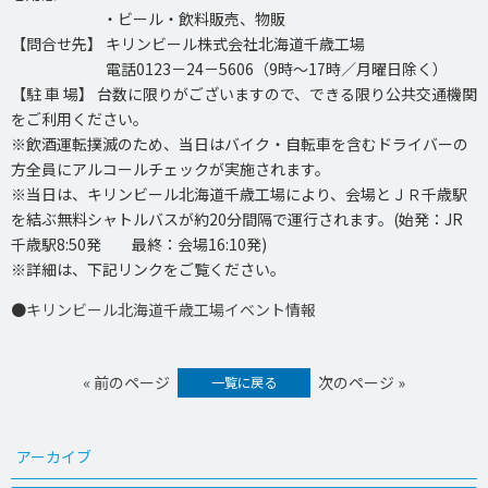
・ビール・飲料販売、物販
【問合せ先】 キリンビール株式会社北海道千歳工場
電話0123－24－5606（9時～17時／月曜日除く）
【駐 車 場】 台数に限りがございますので、できる限り公共交通機関
をご利用ください。
※飲酒運転撲滅のため、当日はバイク・自転車を含むドライバーの
方全員にアルコールチェックが実施されます。
※当日は、キリンビール北海道千歳工場により、会場とＪＲ千歳駅
を結ぶ無料シャトルバスが約20分間隔で運行されます。(始発：JR
千歳駅8:50発 最終：会場16:10発)
※詳細は、下記リンクをご覧ください。
●
キリンビール北海道千歳工場イベント情報
« 前のページ
次のページ »
一覧に戻る
アーカイブ