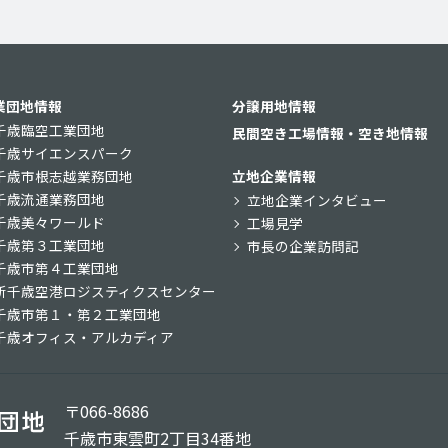
業団地情報
分譲用地情報
千歳臨空工業団地
民間空き工場情報・空き地情報
千歳サイエンスパーク
千歳市根志越業務団地
立地企業情報
千歳流通業務団地
立地企業インタビュー
千歳美々ワールド
工場見学
千歳第３工業団地
市長の企業訪問記
千歳市第４工業団地
新千歳空港ロジスティクスセンター
千歳市第１・第２工業団地
千歳オフィス・アルカディア
〒066-8686
千歳市東雲町2丁目34番地