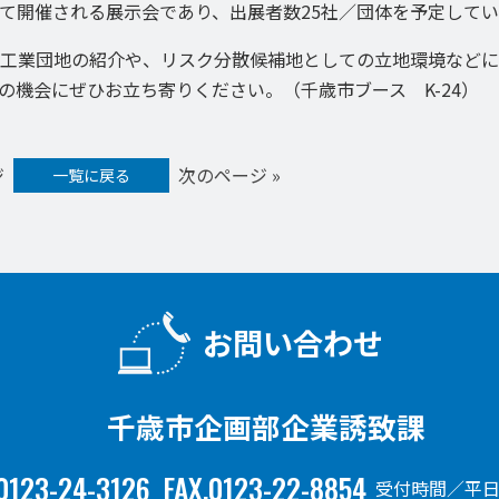
て開催される展示会であり、出展者数25社／団体を予定してい
工業団地の紹介や、リスク分散候補地としての立地環境などに
の機会にぜひお立ち寄りください。（千歳市ブース K-24）
ジ
次のページ »
一覧に戻る
お問い合わせ
千歳市企画部企業誘致課
0123-24-3126
FAX.0123-22-8854
受付時間／平日