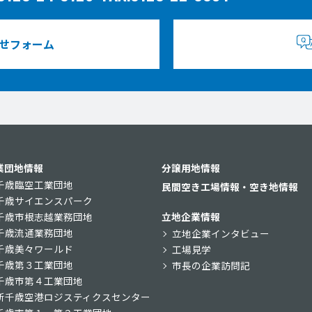
せフォーム
業団地情報
分譲用地情報
千歳臨空工業団地
民間空き工場情報・空き地情報
千歳サイエンスパーク
千歳市根志越業務団地
立地企業情報
千歳流通業務団地
立地企業インタビュー
千歳美々ワールド
工場見学
千歳第３工業団地
市長の企業訪問記
千歳市第４工業団地
新千歳空港ロジスティクスセンター