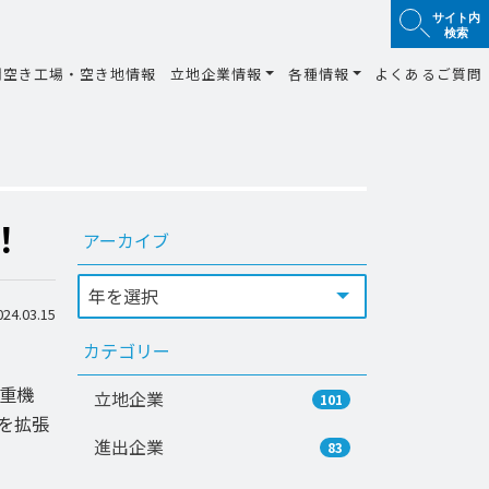
サイト内
検索
間空き工場・空き地情報
立地企業情報
各種情報
よくあるご質問
！
アーカイブ
4.03.15
カテゴリー
重機
立地企業
101
を拡張
進出企業
83