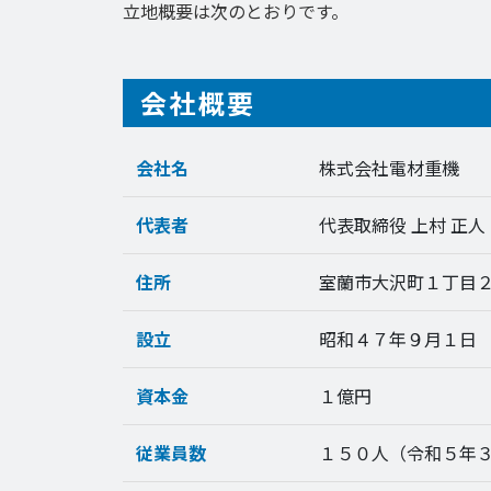
立地概要は次のとおりです。
会社概要
会社名
株式会社電材重機
代表者
代表取締役 上村 正人
住所
室蘭市大沢町１丁目
設立
昭和４７年９月１日
資本金
１億円
従業員数
１５０人（令和５年