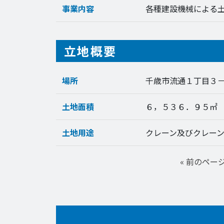
事業内容
各種建設機械による
立地概要
場所
千歳市流通１丁目３
土地面積
６，５３６．９５㎡
土地用途
クレーン及びクレー
« 前のペー