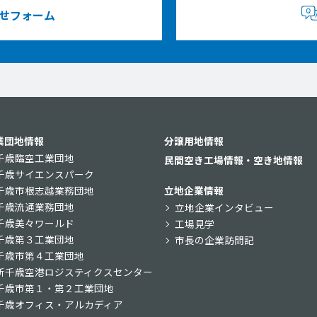
せフォーム
業団地情報
分譲用地情報
千歳臨空工業団地
民間空き工場情報・空き地情報
千歳サイエンスパーク
千歳市根志越業務団地
立地企業情報
千歳流通業務団地
立地企業インタビュー
千歳美々ワールド
工場見学
千歳第３工業団地
市長の企業訪問記
千歳市第４工業団地
新千歳空港ロジスティクスセンター
千歳市第１・第２工業団地
千歳オフィス・アルカディア