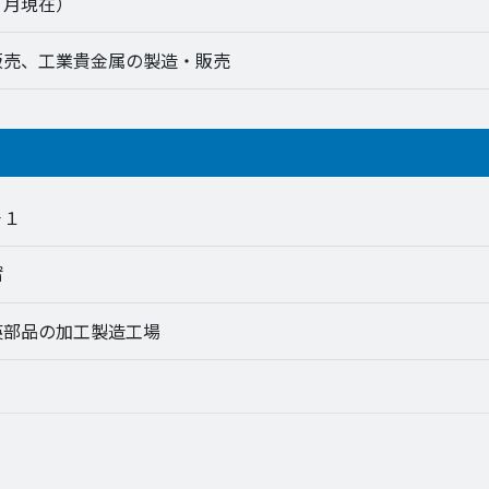
３月現在）
販売、工業貴金属の製造・販売
－１
㎡
英部品の加工製造工場