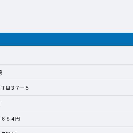
民
２丁目３７－５
日
，６８４円