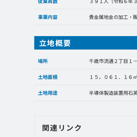
従業員数
３９１人（令和６年
事業内容
貴金属地金の加工・
立地概要
場所
千歳市流通２丁目１
土地面積
１５，０６１．１６
土地用途
半導体製造装置用石
関連リンク