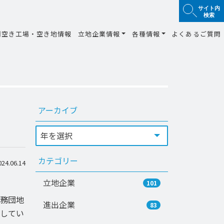
サイト内
検索
間空き工場・空き地情報
立地企業情報
各種情報
よくあるご質問
アーカイブ
カテゴリー
4.06.14
立地企業
101
務団地
進出企業
83
してい