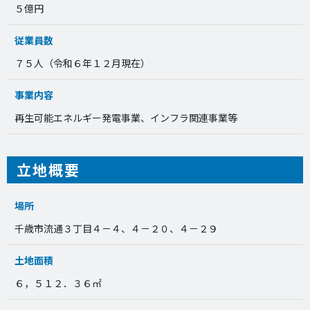
５億円
従業員数
７５人（令和６年１２月現在）
事業内容
再生可能エネルギー発電事業、インフラ関連事業等
立地概要
場所
千歳市流通３丁目４－４、４－２０、４－２９
土地面積
６，５１２．３６㎡