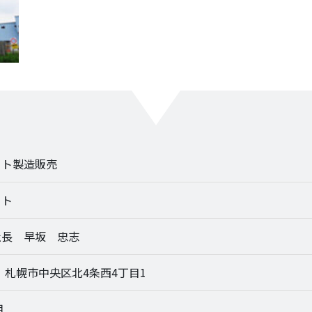
ート製造販売
ート
社長 早坂 忠志
04 札幌市中央区北4条西4丁目1
月