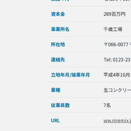
資本金
289百万円
事業所名
千歳工場
所在地
〒066-007
連絡先
Tel: 0123-23
立地年月/操業年月
平成4年10月 
業種
生コンクリ
従業員数
7名
URL
ww.niremix