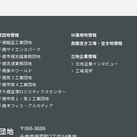
業団地情報
分譲用地情報
千歳臨空工業団地
民間空き工場・空き地情報
千歳サイエンスパーク
千歳市根志越業務団地
立地企業情報
千歳流通業務団地
立地企業インタビュー
千歳美々ワールド
工場見学
千歳第３工業団地
千歳市第４工業団地
新千歳空港ロジスティクスセンター
千歳市第１・第２工業団地
千歳オフィス・アルカディア
〒066-8686
千歳市東雲町2丁目34番地