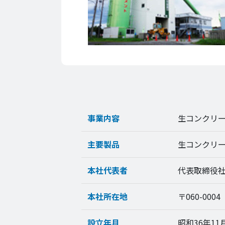
事業内容
生コンクリ
主要製品
生コンクリ
本社代表者
代表取締役
本社所在地
〒060-00
設立年月
昭和36年11