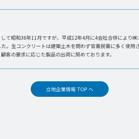
して昭和36年11月ですが、平成12年4月に4会社合併により㈱
ました。生コンクリートは建築土木を問わず官需民需に多く使用
、顧客の要求に応じた製品の出荷に努めております。
立地企業情報 TOP へ