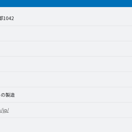
都1042
んの製造
/jp/