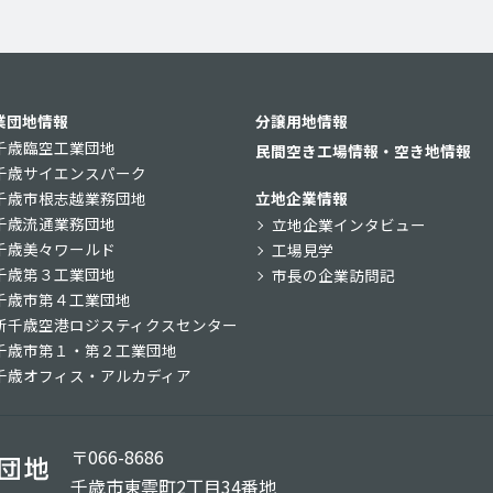
業団地情報
分譲用地情報
千歳臨空工業団地
民間空き工場情報・空き地情報
千歳サイエンスパーク
千歳市根志越業務団地
立地企業情報
千歳流通業務団地
立地企業インタビュー
千歳美々ワールド
工場見学
千歳第３工業団地
市長の企業訪問記
千歳市第４工業団地
新千歳空港ロジスティクスセンター
千歳市第１・第２工業団地
千歳オフィス・アルカディア
〒066-8686
千歳市東雲町2丁目34番地