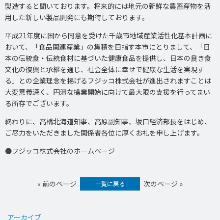
製造すると聞いております。将来的には地元の新鮮な農畜産物を活
用した新しい製品開発にも期待しております。
平成21年度に国から同意を受けた千歳市地域産業活性化基本計画に
おいて、「食品関連産業」の集積を目指す本市にとりまして、「日
本の伝統食・伝統食材に基づいた健康食品を提供し、日本の良き食
文化の復興と承継を通じ、社会全体に幸せで健康な生活を実現す
る」との企業理念を掲げるフジッコ株式会社が進出されますことは
大変意義深く、円滑な操業開始に向けて最大限の支援を行ってまい
る所存でございます。
終わりに、高橋北海道知事、高原副知事、坂口経済部長をはじめ、
ご尽力をいただきました関係者各位に厚くお礼を申し上げます。
●フジッコ株式会社のホームページ
« 前のページ
次のページ »
一覧に戻る
アーカイブ