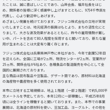
たことは、誠に喜ばしいことであり、山岸会長、福井社長をはじ
め、関係者の皆様に深く感謝申し上げますとともに、9万4千市民を
代表し、心より歓迎申しあげます。
めざましい発展を続けております、フジッコ株式会社の立地が実現
いたしますことは、地元経済の振興はもとより、まちの活性化にと
りまして、大きな波及効果があるとともに、昨今の雇用情勢が厳し
い中、パートを含めて80人程度を採用すると聞いており、新たな雇
用が生まれることは大変有り難く存じます。
フジッコ株式会社は兵庫県神戸市に本社があり、今年で創業52年目
を迎えられ、全国に工場が2ヵ所、物流センターが2ヵ所、営業所が
25ヵ所、関係会社が6社あり、各種食品の製造販売を中心として全
国的に展開されております。
主な商品は昆布製品や豆製品、デザート類であり、原材料は北海道
の海産物や農産物を多く使用されております。
本市に立地する工場規模は、地上１階建（一部２階建）で約5,000平
方メートルを予定しており、本年12月に一部稼働し、平成25年8月
頃には全ラインを稼働すると聞いております。また、本市での事業
展開は、北海道の原材料を使い、豆加工品、ヨーグルト、その他を