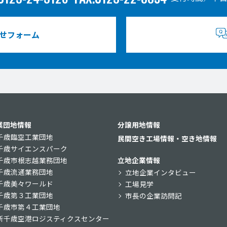
せフォーム
業団地情報
分譲用地情報
千歳臨空工業団地
民間空き工場情報・空き地情報
千歳サイエンスパーク
千歳市根志越業務団地
立地企業情報
千歳流通業務団地
立地企業インタビュー
千歳美々ワールド
工場見学
千歳第３工業団地
市長の企業訪問記
千歳市第４工業団地
新千歳空港ロジスティクスセンター