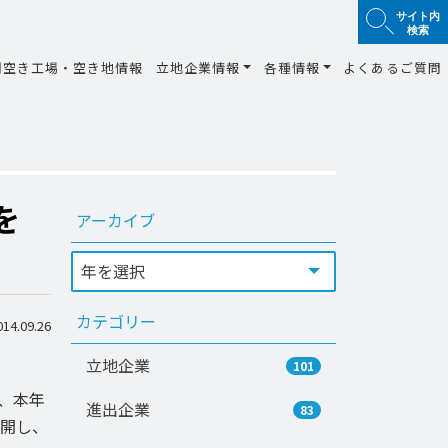
サイト内
検索
間空き工場・空き地情報
立地企業情報
各種情報
よくあるご質問
を
アーカイブ
カテゴリー
4.09.26
立地企業
101
、本年
進出企業
83
開し、