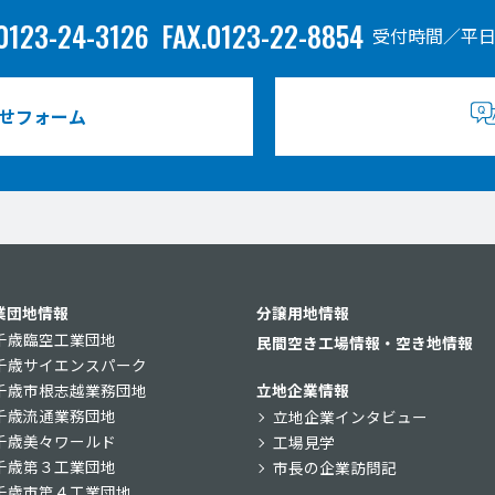
0123-24-3126
FAX.0123-22-8854
受付時間／平日
せフォーム
業団地情報
分譲用地情報
千歳臨空工業団地
民間空き工場情報・空き地情報
千歳サイエンスパーク
千歳市根志越業務団地
立地企業情報
千歳流通業務団地
立地企業インタビュー
千歳美々ワールド
工場見学
千歳第３工業団地
市長の企業訪問記
千歳市第４工業団地