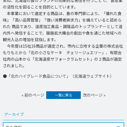
束ね、北海道の食のブランドの効果的な発信を行うことで、 食産業
の活性化を図ることを目的としています。
本事業において選定する商品は、食の専門家により、「優れた食
味」「高い品質管理」「強い消費者訴求力」を備えていると認めら
れた 商品であり、道産加工食品・調理品のトップランナーとして道
内外へ発信することで、販路拡大機会の創出や食を通じた地域への
観光入込の増加を目指します。
今年度は15社16商品が選定され、市内に立地する企業の株式会社
もりもとから「北の小さなケーキ チェリージュエリー」、有限会
社肉の山本から「北海道産サフォークラムセット」の２商品が選定
されました。
●
「北のハイグレード食品について」（北海道ウェブサイト）
« 前のページ
次のページ »
一覧に戻る
アーカイブ