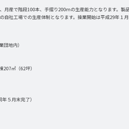
月産で階段100本、手摺り200ｍの生産能力となります。製
の自社工場での生産体制となります。操業開始は平成29年１月
工業団地内）
棟207㎡（62坪）
、同年５月末完了）