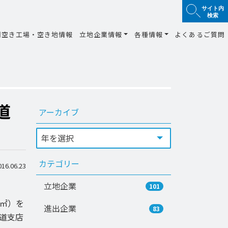
サイト内
検索
間空き工場・空き地情報
立地企業情報
各種情報
よくあるご質問
道
アーカイブ
カテゴリー
6.06.23
立地企業
101
2㎡）を
進出企業
83
道支店