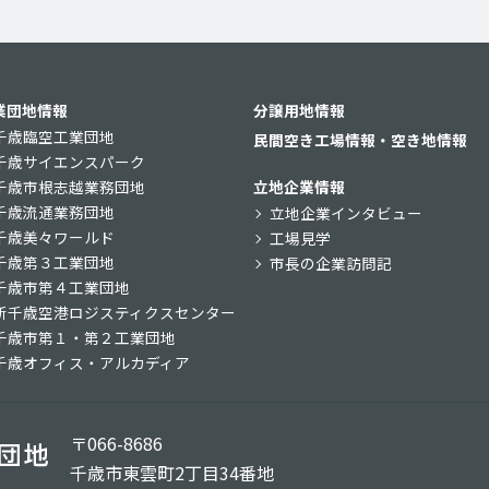
業団地情報
分譲用地情報
千歳臨空工業団地
民間空き工場情報・空き地情報
千歳サイエンスパーク
千歳市根志越業務団地
立地企業情報
千歳流通業務団地
立地企業インタビュー
千歳美々ワールド
工場見学
千歳第３工業団地
市長の企業訪問記
千歳市第４工業団地
新千歳空港ロジスティクスセンター
千歳市第１・第２工業団地
千歳オフィス・アルカディア
〒066-8686
千歳市東雲町2丁目34番地