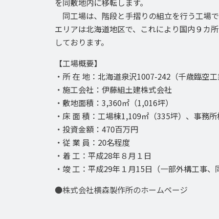
を同敷地内に移転します。
同工場は、階段と手摺りの組立を行う工場で、
エリアは北海道地区で、これにより国内９カ所
しております。
【工場概要】
・所 在 地：北海道泉沢1007-242（千歳臨空
・施工会社：伊藤組土建株式会社
・敷地面積：3,360㎡（1,016坪）
・床 面 積：工場棟1,109㎡（335坪）、事務所
・投資金額：470百万円
・従 業 員：20名程度
・着 工：平成28年８月１日
・竣 工：平成29年１月15日（一部外構工事
●株式会社横森製作所のホームページ