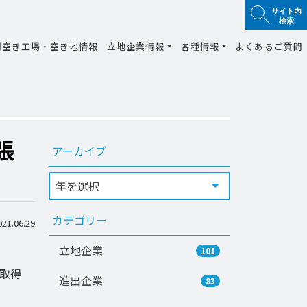
サイト内
検索
間空き工場・空き地情報
立地企業情報
各種情報
よくあるご質問
張
アーカイブ
カテゴリー
1.06.29
立地企業
101
を取得
進出企業
83