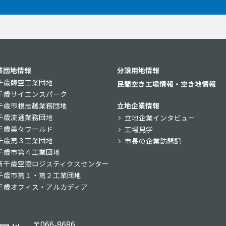
業団地情報
分譲用地情報
千歳臨空工業団地
民間空き工場情報・空き地情報
千歳サイエンスパーク
千歳市根志越業務団地
立地企業情報
千歳流通業務団地
立地企業インタビュー
千歳美々ワールド
工場見学
千歳第３工業団地
市長の企業訪問記
千歳市第４工業団地
新千歳空港ロジスティクスセンター
千歳市第１・第２工業団地
千歳オフィス・アルカディア
〒066-8686