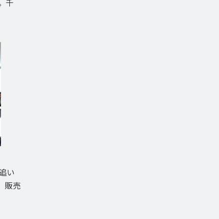
。千
追い
、販売