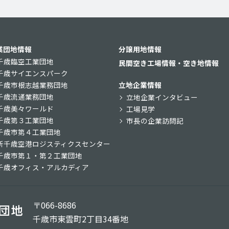
業団地情報
分譲用地情報
千歳臨空工業団地
民間空き工場情報・空き地情報
千歳サイエンスパーク
千歳市根志越業務団地
立地企業情報
千歳流通業務団地
立地企業インタビュー
千歳美々ワールド
工場見学
千歳第３工業団地
市長の企業訪問記
千歳市第４工業団地
新千歳空港ロジスティクスセンター
千歳市第１・第２工業団地
千歳オフィス・アルカディア
〒066-8686
千歳市東雲町2丁目34番地