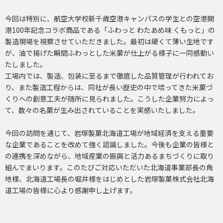
今回は特別に、航空大学校新千歳空港キャンパスの学生との空港開
港100年記念コラボ商品である「ふわっと わたあめ味 くもっと」の
製造現場を視察させていただきました。最初は硬くて薄い生地です
が、油で揚げた瞬間ふわっとした米菓が仕上がる様子に一同感動い
たしました。
工場内では、製造、包装に至るまで徹底した品質管理が行われてお
り、また製造工程からは、同社が長い歴史の中で培ってきた米菓づ
くりへの創意工夫が随所に見られました。こうした企業努力によっ
て、数々の名菓が生み出されていることを実感いたしました。
今回の訪問を通じて、岩塚製菓北海道工場が地域経済を支える重要
な企業であることを改めて強く認識しました。今後も企業の皆様と
の連携を深めながら、地域産業の振興と活力あるまちづくりに取り
組んでまいります。このたびご対応いただいた北海道事業部長の角
地様、北海道工場長の堀井様をはじめとした岩塚製菓株式会社北海
道工場の皆様に心より感謝申し上げます。